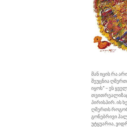
მან იცის რა არ
შეუცნია ღმერთ
იყოს” – ეს ყვ
თვითრეალიზაცი
პირისპირ. ის 
ღმერთს როგორც
გონებრივი ჰალ
უტყუარია, ვიდ