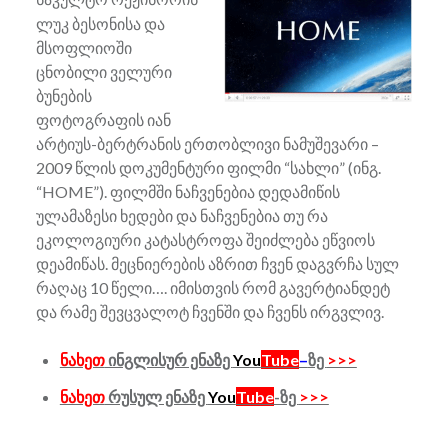
ლუკ ბესონისა და
მსოფლიოში
ცნობილი ველური
ბუნების
ფოტოგრაფის იან
არტიუს-ბერტრანის ერთობლივი ნამუშევარი –
2009 წლის დოკუმენტური ფილმი “სახლი” (ინგ.
“HOME”). ფილმში ნაჩვენებია დედამიწის
ულამაზესი ხედები და ნაჩვენებია თუ რა
ეკოლოგიური კატასტროფა შეიძლება ეწვიოს
დეამიწას. მეცნიერების აზრით ჩვენ დაგვრჩა სულ
რაღაც 10 წელი…. იმისთვის რომ გავერტიანდეტ
და რამე შევცვალოტ ჩვენში და ჩვენს ირგვლივ.
ნახეთ
ინგლისურ ენაზე
You
Tube
–
ზე
>>>
ნახეთ
რუსულ ენაზე
You
Tube
-ზე
>>>