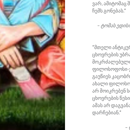
ვარ, ამიტომაც 
ჩემს გონებას.”
– ტომას ედის
“მთელი ანტიკ
ცხოვრების უბრ
მოკრძალებულო
ფილოსოფოსი-ვ
გაუწიეს კაცობ
ახალი ფილოსოფ
არ მოიკრებენ ს
ცხოვრების წეს
ამას არ დაგვან
დარჩებიან.”
–