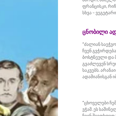
ფრანცისკი, რიჩ
სხვა – ვეგეტარ
ცნობილი ად
“ძალიან საეჭვო
ჩვენ გვჭირდებ
ბოსტნეული და 
გვაძლევენ სრუ
საკვებს. არან
ადამიანისგან ი
“ცხოველები ჩემ
ვჭამ. ეს საშინე
ჩვენ შევთხოვთ