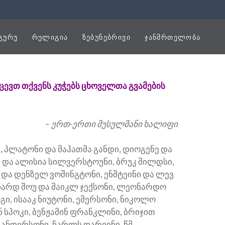
ᲒᲣᲠᲣ
ᲠᲔᲚᲘᲒᲘᲐ
ᲖᲔᲑᲣᲜᲔᲑᲠᲘᲕᲘ
ᲯᲐᲜᲛᲠᲗᲔᲚᲝᲑᲐ
ქცევთ თქვენს კუჭებს ცხოველთა გვამების
– ერთ-ერთი მუსულმანი ხალიფი
, პლატონი და მაჰათმა განდი, დიოგენე და
ი და ალისია სილვერსტოუნი, ბრუკ შილდსი,
 და დენზელ ვოშინგტონი, ენშტეინი და ლევ
არდ შოუ და მაიკლ ჯექსონი, ლეონარდო
ოგი, ისააკ ნიუტონი, ემერსონი, ნიკოლო
ნ სპოკი, ბენჟამინ ფრანკლინი, ბრიჯით
ანდერსონი, ჩარლს დარვინი, წმ.