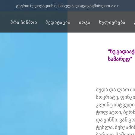
გსურთ მედიტაციის შესწავლა, დაგვიკავშირდით >>>
ᲨᲠᲘ ᲩᲘᲜᲛᲝᲘ
ᲛᲔᲓᲘᲢᲐᲪᲘᲐ
ᲘᲝᲒᲐ
ᲡᲣᲚᲘᲔᲠᲔᲑᲐ
“ნუ გადაა
სამარედ”
ბუდა და ლაო ძი
სოკრატე, ფინკ
კლინტ ისტვუდი
ტოლსტოი, ბერნ
და ვინჩი, ვან გ
ტესლა, ბენჟამი
ბარდო, პამელა 