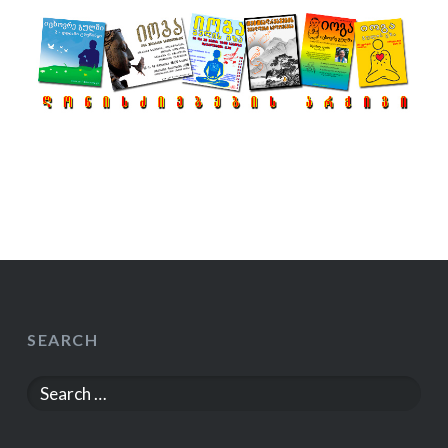
SEARCH
Search
for: