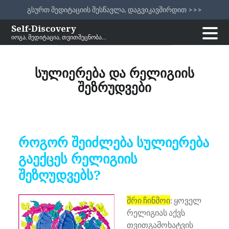
გსურთ მედიტაციის შესწავლა, დაგვიკავშირდით >>>
Skip
Self-Discovery
იოგა, მედიტაცია, თვითშეცნობა…
to
content
სულიერება და რელიგიის
შეზრუდვები
როგორ შეიძლება სულიერება
გაექცეს რელიგიის
შეზღუდვებს?
შრი ჩინმოი
: ყოველ
რელიგიას აქვს
თვითგამოხატვის