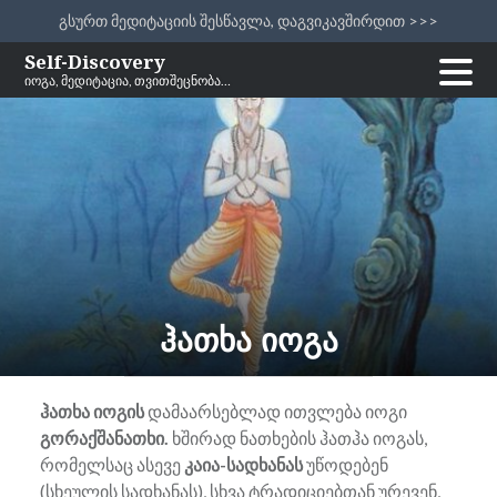
გსურთ მედიტაციის შესწავლა, დაგვიკავშირდით >>>
Skip
Self-Discovery
იოგა, მედიტაცია, თვითშეცნობა…
to
content
ჰათხა იოგა
ჰათხა იოგის
დამაარსებლად ითვლება იოგი
გორაქშანათხი.
ხშირად ნათხების ჰათჰა იოგას,
რომელსაც ასევე
კაია-სადხანას
უწოდებენ
(სხეულის სადხანას), სხვა ტრადიციებთან ურევენ,