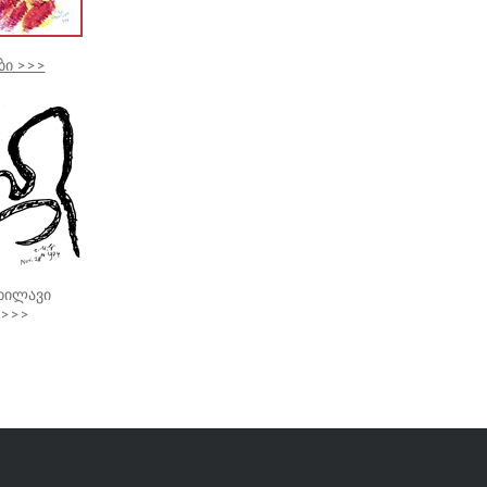
ბი >>>
უხილავი
 >>>