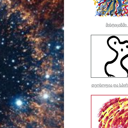
მისტიციზმი
თეოსოფია და სპირ