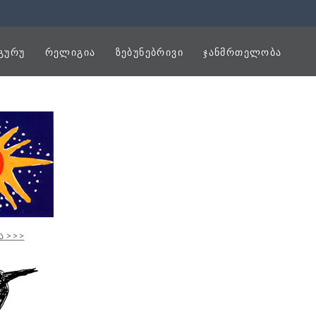
ᲒᲣᲠᲣ
ᲠᲔᲚᲘᲒᲘᲐ
ᲖᲔᲑᲣᲜᲔᲑᲠᲘᲕᲘ
ᲯᲐᲜᲛᲠᲗᲔᲚᲝᲑᲐ
 >>>