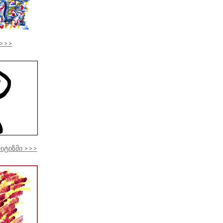
 >>>
იტიზმი >>>