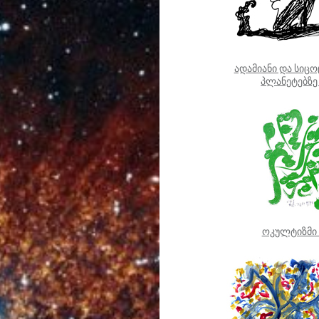
ადამიანი და სიცო
პლანეტებზე
ოკულტიზმი