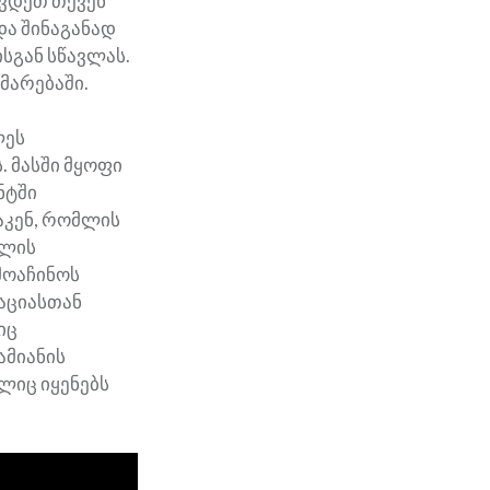
ევდეთ თქვენ
და შინაგანად
ისგან სწავლას.
მარებაში.
ლეს
. მასში მყოფი
ნტში
აკენ, რომლის
ბლის
მოაჩინოს
აციასთან
იც
ამიანის
ლიც იყენებს