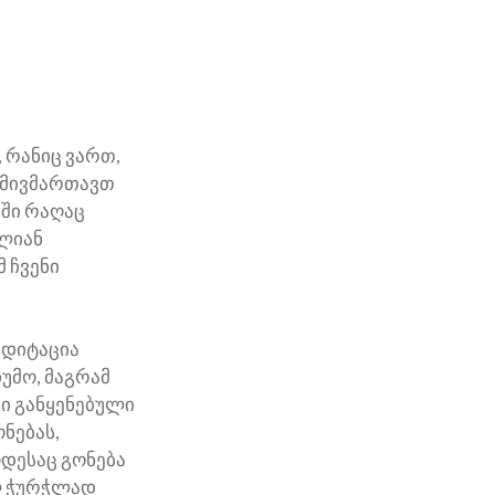
 რანიც ვართ,
ნ მივმართავთ
ნში რაღაც
ალიან
მ ჩვენი
ედიტაცია
ჩუმო, მაგრამ
ი განყენებული
ნებას,
ოდესაც გონება
ლ ჭურჭლად