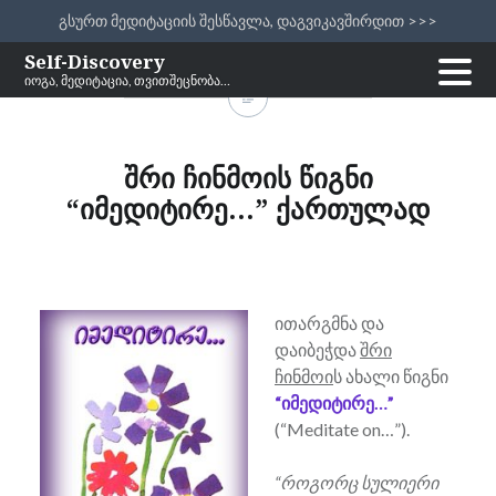
გსურთ მედიტაციის შესწავლა, დაგვიკავშირდით >>>
Skip
Self-Discovery
იოგა, მედიტაცია, თვითშეცნობა…
to
content
შრი ჩინმოის წიგნი
“იმედიტირე…” ქართულად
ითარგმნა და
დაიბეჭდა
შრი
ჩინმოი
ს ახალი წიგნი
“იმედიტირე…”
(“Meditate on…”).
“როგორც სულიერი