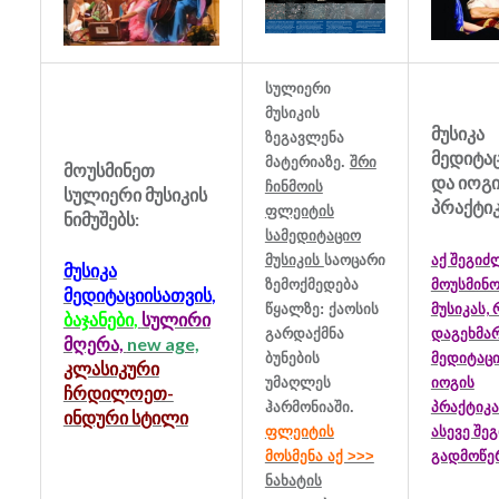
სულიერი
მუსიკის
მუსიკა
ზეგავლენა
მედიტა
მატერიაზე
.
შრი
მოუსმინეთ
და იოგ
ჩინმოის
სულიერი მუსიკის
პრაქტი
ფლეიტის
ნიმუშებს:
სამედიტაციო
აქ შეგიძ
მუსიკის
საოცარი
მუსიკა
მოუსმინ
ზემოქმედება
მედიტაციისათვის
,
მუსიკას,
წყალზე: ქაოსის
ბაჯანები
,
სულირი
დაგეხმა
გარდაქმნა
მღერა,
new age,
მედიტაცი
ბუნების
კლასიკური
იოგის
უმაღლეს
ჩრდილოეთ-
პრაქტიკა
ჰარმონიაში.
ინდური სტილი
ასევე შე
ფლეიტის
გადმოწე
მოსმენა აქ >>>
ნახატის