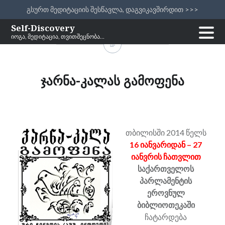
გსურთ მედიტაციის შესწავლა, დაგვიკავშირდით >>>
Skip
Self-Discovery
იოგა, მედიტაცია, თვითშეცნობა…
to
content
ჯარნა-კალას გამოფენა
თბილისში 2014 წელს
16 იანვარიდან – 27
იანვრის ჩათვლით
საქართველოს
პარლამენტის
ეროვნულ
ბიბლიოთეკაში
ჩატარდება