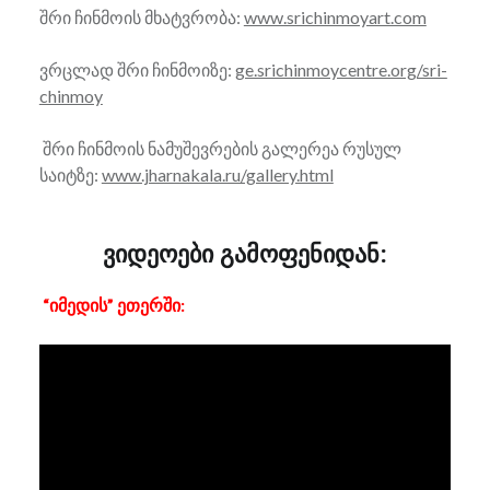
შრი ჩინმოის მხატვრობა:
www.srichinmoyart.com
ვრცლად შრი ჩინმოიზე:
ge.srichinmoycentre.org/sri-
chinmoy
შრი ჩინმოის ნამუშევრების გალერეა რუსულ
საიტზე:
www.jharnakala.ru/gallery.html
ვიდეოები გამოფენიდან:
“იმედის” ეთერში: