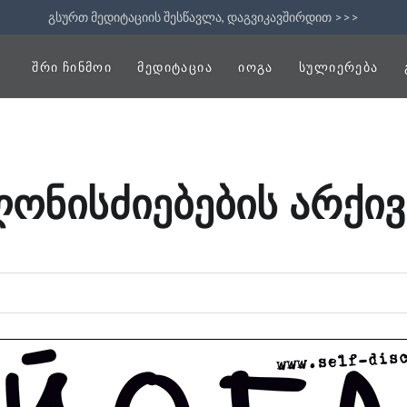
გსურთ მედიტაციის შესწავლა, დაგვიკავშირდით >>>
ᲨᲠᲘ ᲩᲘᲜᲛᲝᲘ
ᲛᲔᲓᲘᲢᲐᲪᲘᲐ
ᲘᲝᲒᲐ
ᲡᲣᲚᲘᲔᲠᲔᲑᲐ
ღონისძიებების არქივ